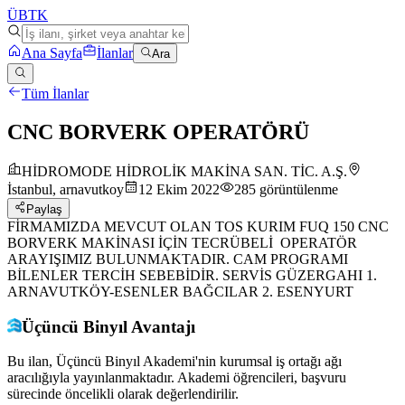
ÜB
TK
Ana Sayfa
İlanlar
Ara
Tüm İlanlar
CNC BORVERK OPERATÖRÜ
HİDROMODE HİDROLİK MAKİNA SAN. TİC. A.Ş.
İstanbul, arnavutkoy
12 Ekim 2022
285
görüntülenme
Paylaş
FİRMAMIZDA MEVCUT OLAN TOS KURIM FUQ 150 CNC
BORVERK MAKİNASI İÇİN TECRÜBELİ OPERATÖR
ARAYIŞIMIZ BULUNMAKTADIR. CAM PROGRAMI
BİLENLER TERCİH SEBEBİDİR. SERVİS GÜZERGAHI 1.
ARNAVUTKÖY-ESENLER BAĞCILAR 2. ESENYURT
Üçüncü Binyıl Avantajı
Bu ilan, Üçüncü Binyıl Akademi'nin kurumsal iş ortağı ağı
aracılığıyla yayınlanmaktadır. Akademi öğrencileri, başvuru
sürecinde öncelikli olarak değerlendirilir.