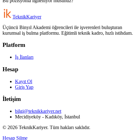
Bu pozisyonla ilgileniyor musunuz?
Teknik
Kariyer
Üçüncü Binyıl Akademi öğrencileri ile işverenleri buluşturan
kurumsal iş bulma platformu. Eğitimli teknik kadro, hızlı istihdam.
Platform
İş İlanları
Hesap
Kayıt Ol
Giriş Yap
İletişim
bilgi@teknikkariyer.net
Mecidiyeköy - Kadıköy, İstanbul
©
2026
TeknikKariyer. Tüm hakları saklıdır.
Hesap Silme