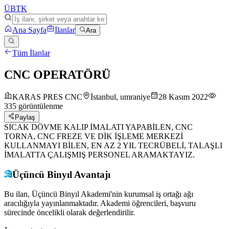
ÜB
TK
Ana Sayfa
İlanlar
Ara
Tüm İlanlar
CNC OPERATÖRÜ
KARAS PRES CNC
İstanbul, umraniye
28 Kasım 2022
335
görüntülenme
Paylaş
SICAK DÖVME KALIP İMALATI YAPABİLEN, CNC
TORNA, CNC FREZE VE DİK İŞLEME MERKEZİ
KULLANMAYI BİLEN, EN AZ 2 YIL TECRÜBELİ, TALAŞLI
İMALATTA ÇALIŞMIŞ PERSONEL ARAMAKTAYIZ.
Üçüncü Binyıl Avantajı
Bu ilan, Üçüncü Binyıl Akademi'nin kurumsal iş ortağı ağı
aracılığıyla yayınlanmaktadır. Akademi öğrencileri, başvuru
sürecinde öncelikli olarak değerlendirilir.