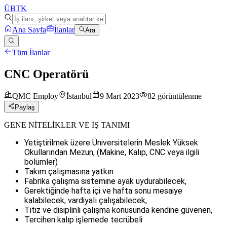
ÜB
TK
Ana Sayfa
İlanlar
Ara
Tüm İlanlar
CNC Operatörü
QMC Employ
İstanbul
9 Mart 2023
82
görüntülenme
Paylaş
GENE NİTELİKLER VE İŞ TANIMI
Yetiştirilmek üzere Üniversitelerin Meslek Yüksek
Okullarından Mezun, (Makine, Kalıp, CNC veya ilgili
bölümler)
Takım çalışmasına yatkın
Fabrika çalışma sistemine ayak uydurabilecek,
Gerektiğinde hafta içi ve hafta sonu mesaiye
kalabilecek, vardiyalı çalışabilecek,
Titiz ve disiplinli çalışma konusunda kendine güvenen,
Tercihen kalıp işlemede tecrübeli