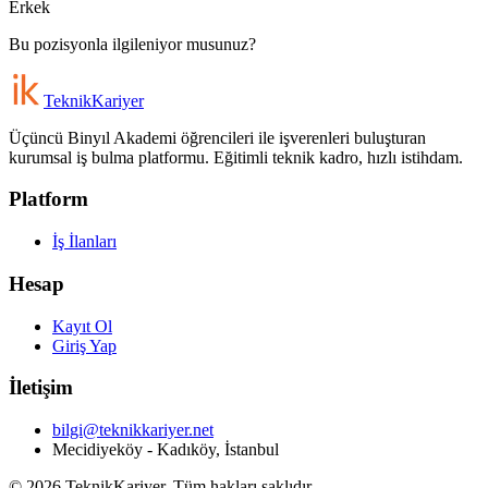
Erkek
Bu pozisyonla ilgileniyor musunuz?
Teknik
Kariyer
Üçüncü Binyıl Akademi öğrencileri ile işverenleri buluşturan
kurumsal iş bulma platformu. Eğitimli teknik kadro, hızlı istihdam.
Platform
İş İlanları
Hesap
Kayıt Ol
Giriş Yap
İletişim
bilgi@teknikkariyer.net
Mecidiyeköy - Kadıköy, İstanbul
©
2026
TeknikKariyer. Tüm hakları saklıdır.