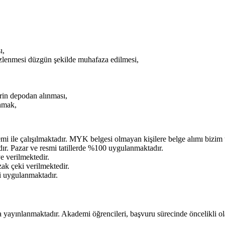
ı,
izlenmesi düzgün şekilde muhafaza edilmesi,
,
rin depodan alınması,
unmak,
 ile çalışılmaktadır. MYK belgesi olmayan kişilere belge alımı bizim 
ır. Pazar ve resmi tatillerde %100 uygulanmaktadır.
e verilmektedir.
ak çeki verilmektedir.
 uygulanmaktadır.
 yayınlanmaktadır. Akademi öğrencileri, başvuru sürecinde öncelikli ola