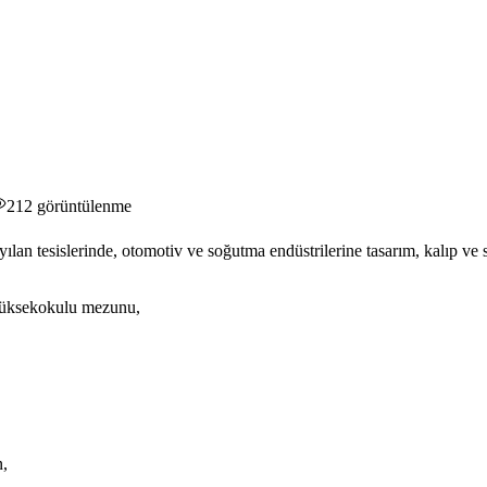
212
görüntülenme
lan tesislerinde, otomotiv ve soğutma endüstrilerine tasarım, kalıp ve
 yüksekokulu mezunu,
n,