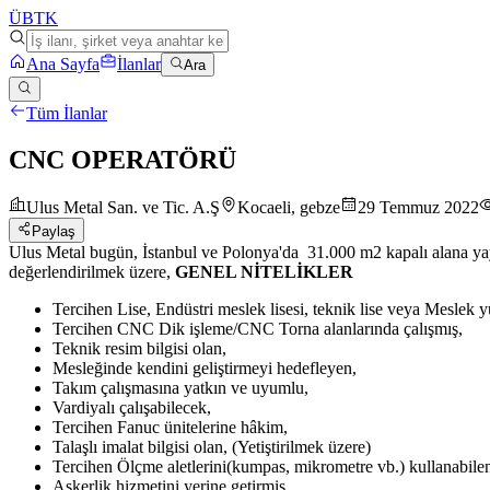
ÜB
TK
Ana Sayfa
İlanlar
Ara
Tüm İlanlar
CNC OPERATÖRÜ
Ulus Metal San. ve Tic. A.Ş
Kocaeli, gebze
29 Temmuz 2022
Paylaş
Ulus Metal bugün, İstanbul ve Polonya'da 31.000 m2 kapalı alana yayı
değerlendirilmek üzere,
GENEL NİTELİKLER
Tercihen Lise, Endüstri meslek lisesi, teknik lise veya Meslek
Tercihen CNC Dik işleme/CNC Torna alanlarında çalışmış,
Teknik resim bilgisi olan,
Mesleğinde kendini geliştirmeyi hedefleyen,
Takım çalışmasına yatkın ve uyumlu,
Vardiyalı çalışabilecek,
Tercihen Fanuc ünitelerine hâkim,
Talaşlı imalat bilgisi olan, (Yetiştirilmek üzere)
Tercihen Ölçme aletlerini(kumpas, mikrometre vb.) kullanabile
Askerlik hizmetini yerine getirmiş,