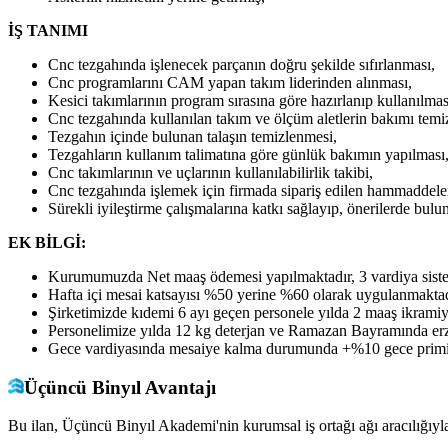
İŞ TANIMI
Cnc tezgahında işlenecek parçanın doğru şekilde sıfırlanması,
Cnc programlarını CAM yapan takım liderinden alınması,
Kesici takımlarının program sırasına göre hazırlanıp kullanılmas
Cnc tezgahında kullanılan takım ve ölçüm aletlerin bakımı tem
Tezgahın içinde bulunan talaşın temizlenmesi,
Tezgahların kullanım talimatına göre günlük bakımın yapılması
Cnc takımlarının ve uçlarının kullanılabilirlik takibi,
Cnc tezgahında işlemek için firmada sipariş edilen hammaddele
Sürekli iyileştirme çalışmalarına katkı sağlayıp, önerilerde bul
EK BİLGİ:
Kurumumuzda Net maaş ödemesi yapılmaktadır, 3 vardiya sistemi
Hafta içi mesai katsayısı %50 yerine %60 olarak uygulanmaktad
Şirketimizde kıdemi 6 ayı geçen personele yılda 2 maaş ikramiy
Personelimize yılda 12 kg deterjan ve Ramazan Bayramında erz
Gece vardiyasında mesaiye kalma durumunda +%10 gece primi
Üçüncü Binyıl Avantajı
Bu ilan, Üçüncü Binyıl Akademi'nin kurumsal iş ortağı ağı aracılığıyla