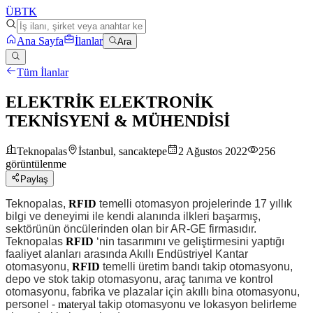
ÜB
TK
Ana Sayfa
İlanlar
Ara
Tüm İlanlar
ELEKTRİK ELEKTRONİK
TEKNİSYENİ & MÜHENDİSİ
Teknopalas
İstanbul, sancaktepe
2 Ağustos 2022
256
görüntülenme
Paylaş
Teknopalas,
RFID
temelli otomasyon projelerinde 17 yıllık
bilgi ve deneyimi ile kendi alanında ilkleri başarmış,
sektörünün öncülerinden olan bir AR-GE firmasıdır.
Teknopalas
RFID
‘nin tasarımını ve geliştirmesini yaptığı
faaliyet alanları arasında Akıllı Endüstriyel Kantar
otomasyonu,
RFID
temelli üretim bandı takip otomasyonu,
depo ve stok takip otomasyonu, araç tanıma ve kontrol
otomasyonu, fabrika ve plazalar için akıllı bina otomasyonu,
personel -
materyal
takip otomasyonu ve lokasyon belirleme