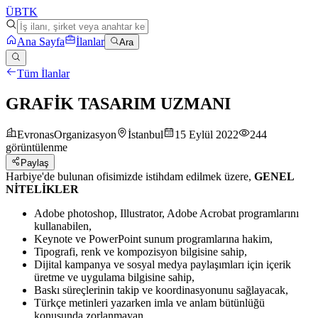
ÜB
TK
Ana Sayfa
İlanlar
Ara
Tüm İlanlar
GRAFİK TASARIM UZMANI
EvronasOrganizasyon
İstanbul
15 Eylül 2022
244
görüntülenme
Paylaş
Harbiye'de bulunan ofisimizde istihdam edilmek üzere,
GENEL
NİTELİKLER
Adobe photoshop, Illustrator, Adobe Acrobat programlarını
kullanabilen,
Keynote ve PowerPoint sunum programlarına hakim,
Tipografi, renk ve kompozisyon bilgisine sahip,
Dijital kampanya ve sosyal medya paylaşımları için içerik
üretme ve uygulama bilgisine sahip,
Baskı süreçlerinin takip ve koordinasyonunu sağlayacak,
Türkçe metinleri yazarken imla ve anlam bütünlüğü
konusunda zorlanmayan,