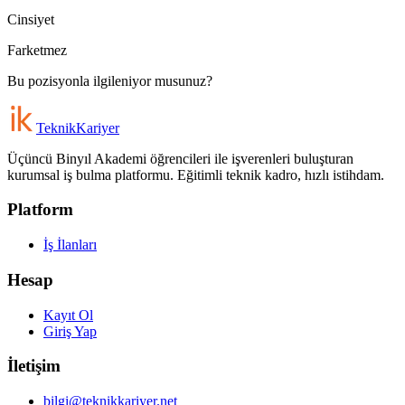
Cinsiyet
Farketmez
Bu pozisyonla ilgileniyor musunuz?
Teknik
Kariyer
Üçüncü Binyıl Akademi öğrencileri ile işverenleri buluşturan
kurumsal iş bulma platformu. Eğitimli teknik kadro, hızlı istihdam.
Platform
İş İlanları
Hesap
Kayıt Ol
Giriş Yap
İletişim
bilgi@teknikkariyer.net