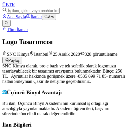
ÜB
TK
Ana Sayfa
İlanlar
Ara
Tüm İlanlar
Logo Tasarımcısı
SNC Kimya
İstanbul
25 Aralık 2020
328
görüntülenme
Paylaş
SNC Kimya olarak, proje bazlı ve tek seferlik olarak logomuzu
tasarlayabilecek bir tasarımcı arayışımız bulunmaktadır. Bütçe: 250
TL Ayrıntılar hakkında görüşmek üzere -0535 699 71 85- numaralı
hattan Süleyman Çakır ile iletişime geçebilirsiniz.
Üçüncü Binyıl Avantajı
Bu ilan, Üçüncü Binyıl Akademi'nin kurumsal iş ortağı ağı
aracılığıyla yayınlanmaktadır. Akademi öğrencileri, başvuru
sürecinde öncelikli olarak değerlendirilir.
İlan Bilgileri