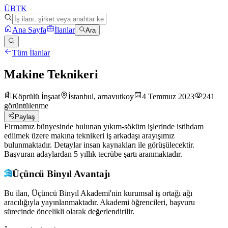
ÜB
TK
Ana Sayfa
İlanlar
Ara
Tüm İlanlar
Makine Teknikeri
Köprülü İnşaat
İstanbul, arnavutkoy
4 Temmuz 2023
241
görüntülenme
Paylaş
Firmamız bünyesinde bulunan yıkım-söküm işlerinde istihdam
edilmek üzere makına teknikeri iş arkadaşı arayışımız
bulunmaktadır. Detaylar insan kaynakları ile görüşülecektir.
Başvuran adaylardan 5 yıllık tecrübe şartı aranmaktadır.
Üçüncü Binyıl Avantajı
Bu ilan, Üçüncü Binyıl Akademi'nin kurumsal iş ortağı ağı
aracılığıyla yayınlanmaktadır. Akademi öğrencileri, başvuru
sürecinde öncelikli olarak değerlendirilir.