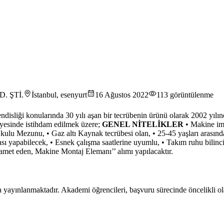
. ŞTİ.
İstanbul, esenyurt
16 Ağustos 2022
113
görüntülenme
ndisliği konularında 30 yılı aşan bir tecrübenin ürünü olarak 2002 yıl
nyesinde istihdam edilmek üzere;
GENEL NİTELİKLER
• Makine ima
lu Mezunu, • Gaz altı Kaynak tecrübesi olan, • 25-45 yaşları arasında, 
sı yapabilecek, • Esnek çalışma saatlerine uyumlu, • Takım ruhu bilinci
amet eden, Makine Montaj Elemanı’’ alımı yapılacaktır.
 yayınlanmaktadır. Akademi öğrencileri, başvuru sürecinde öncelikli ola