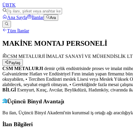
ÜB
TK
Ana Sayfa
İlanlar
Ara
Tüm İlanlar
MAKİNE MONTAJ PERSONELİ
CSM METALURJİ İMALAT SANAYİ VE MÜHENDİSLİK LTD
Paylaş
CSM METALURJI
demir çelik endüstrisinde proses ve imalat mühe
Galvanizleme Hatları ve Endüstriyel Fırın imalatı yapan firmamız bü
okuyabilen, • Tercihen Endüstri meslek Lisesi veya Meslek Yüksek Oku
alabilecek, seyahat engeli olmayan, • Gerektiğinde fazla mesai çalışma
BİLGİ
Esenyurt, Kıraç, Avcılar, Beylikdüzü, Hadımköy, civarında ik
Üçüncü Binyıl Avantajı
Bu ilan, Üçüncü Binyıl Akademi'nin kurumsal iş ortağı ağı aracılığıyla
İlan Bilgileri