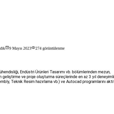
ndik
9 Mayıs 2023
274
görüntülenme
endisliği, Endüstri Ürünleri Tasarımı vb. bölümlerinden mezun,
n geliştirme ve proje oluşturma süreçlerinde en az 3 yıl deneyimli
ly, Teknik Resim hazırlama vb.) ve Autocad programlarını aktif 