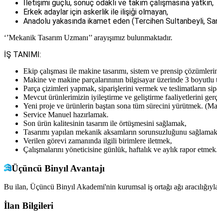
İletişimi güçlü, sonuç odaklı ve takım çalışmasına yatkın,
Erkek adaylar için askerlik ile ilişiği olmayan,
Anadolu yakasında ikamet eden (Tercihen Sultanbeyli, San
‘’Mekanik Tasarım Uzmanı’’ arayışımız bulunmaktadır.
İŞ TANIMI:
Ekip çalışması ile makine tasarımı, sistem ve prensip çözümleri
Makine ve makine parçalarınının bilgisayar üzerinde 3 boyutlu
Parça çizimleri yapmak, siparişlerini vermek ve teslimatların s
Mevcut ürünlerimizin iyileştirme ve geliştirme faaliyetlerini ger
Yeni proje ve ürünlerin baştan sona tüm sürecini yürütmek. (Mal
Service Manuel hazırlamak.
Son ürün kalitesinin tasarım ile örtüşmesini sağlamak,
Tasarımı yapılan mekanik aksamların sorunsuzluğunu sağlamak
Verilen görevi zamanında ilgili birimlere iletmek,
Çalışmalarını yöneticisine günlük, haftalık ve aylık rapor etmek
Üçüncü Binyıl Avantajı
Bu ilan, Üçüncü Binyıl Akademi'nin kurumsal iş ortağı ağı aracılığıyla
İlan Bilgileri