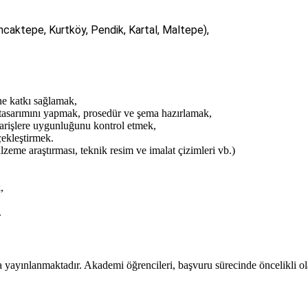
caktepe, Kurtköy, Pendik, Kartal, Maltepe),
ne katkı sağlamak,
 tasarımını yapmak, prosedür ve şema hazırlamak,
iparişlere uygunluğunu kontrol etmek,
çekleştirmek.
zeme araştırması, teknik resim ve imalat çizimleri vb.)
,
.
 yayınlanmaktadır. Akademi öğrencileri, başvuru sürecinde öncelikli ola