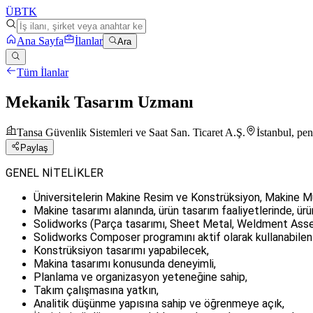
ÜB
TK
Ana Sayfa
İlanlar
Ara
Tüm İlanlar
Mekanik Tasarım Uzmanı
Tansa Güvenlik Sistemleri ve Saat San. Ticaret A.Ş.
İstanbul, pe
Paylaş
GENEL NİTELİKLER
Üniversitelerin Makine Resim ve Konstrüksiyon, Makine Müh
Makine tasarımı alanında, ürün tasarım faaliyetlerinde, ürü
Solidworks (Parça tasarımı, Sheet Metal, Weldment Assemb
Solidworks Composer programını aktif olarak kullanabilen
Konstrüksiyon tasarımı yapabilecek,
Makina tasarımı konusunda deneyimli,
Planlama ve organizasyon yeteneğine sahip,
Takım çalışmasına yatkın,
Analitik düşünme yapısına sahip ve öğrenmeye açık,