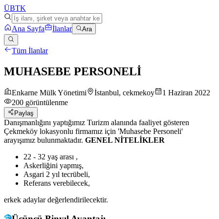
ÜB
TK
Ana Sayfa
İlanlar
Ara
Tüm İlanlar
MUHASEBE PERSONELİ
Enkarne Mülk Yönetimi
İstanbul, cekmekoy
1 Haziran 2022
200
görüntülenme
Paylaş
Danışmanlığını yaptığımız Turizm alanında faaliyet gösteren
Çekmeköy lokasyonlu firmamız için 'Muhasebe Personeli'
arayışımız bulunmaktadır.
GENEL NİTELİKLER
22 - 32 yaş arası ,
Askerliğini yapmış,
Asgari 2 yıl tecrübeli,
Referans verebilecek,
erkek adaylar değerlendirilecektir.
Üçüncü Binyıl Avantajı