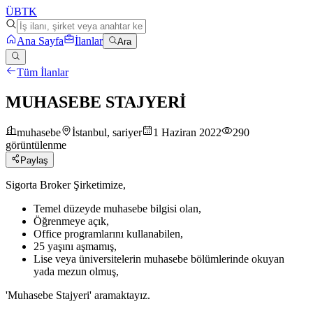
ÜB
TK
Ana Sayfa
İlanlar
Ara
Tüm İlanlar
MUHASEBE STAJYERİ
muhasebe
İstanbul, sariyer
1 Haziran 2022
290
görüntülenme
Paylaş
Sigorta Broker Şirketimize,
Temel düzeyde muhasebe bilgisi olan,
Öğrenmeye açık,
Office programlarını kullanabilen,
25 yaşını aşmamış,
Lise veya üniversitelerin muhasebe bölümlerinde okuyan
yada mezun olmuş,
'Muhasebe Stajyeri' aramaktayız.