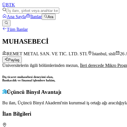
ÜB
TK
Ana Sayfa
İlanlar
Ara
Tüm İlanlar
MUHASEBECİ
REMET METAL SAN. VE TIC. LTD. STI.
İstanbul, sisli
26 
Paylaş
Üniversitelerin ilgili bölümlerinden mezun,
İleri derecede Mikro Prog
Dış ticaret muhasebesi deneyimi olan,
Bankacılık ve finansal işlemlere hakim,
Üçüncü Binyıl Avantajı
Bu ilan, Üçüncü Binyıl Akademi'nin kurumsal iş ortağı ağı aracılığıyla
İlan Bilgileri