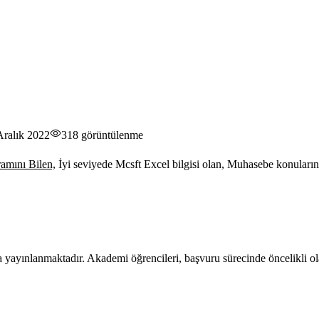
Aralık 2022
318
görüntülenme
ramını Bilen,
İyi seviyede Mcsft Excel bilgisi olan, Muhasebe konuları
 yayınlanmaktadır. Akademi öğrencileri, başvuru sürecinde öncelikli ola