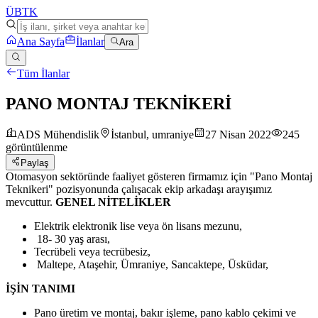
ÜB
TK
Ana Sayfa
İlanlar
Ara
Tüm İlanlar
PANO MONTAJ TEKNİKERİ
ADS Mühendislik
İstanbul, umraniye
27 Nisan 2022
245
görüntülenme
Paylaş
Otomasyon sektöründe faaliyet gösteren firmamız için "Pano Montaj
Teknikeri" pozisyonunda çalışacak ekip arkadaşı arayışımız
mevcuttur.
GENEL NİTELİKLER
Elektrik elektronik lise veya ön lisans mezunu,
18- 30 yaş arası,
Tecrübeli veya tecrübesiz,
Maltepe, Ataşehir, Ümraniye, Sancaktepe, Üsküdar,
İŞİN TANIMI
Pano üretim ve montaj, bakır işleme, pano kablo çekimi ve