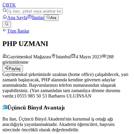
ÜB
TK
Ana Sayfa
İlanlar
Ara
Tüm İlanlar
PHP UZMANI
Gayrimenkul Mağazası
İstanbul
4 Mayıs 2023
288
görüntülenme
Paylaş
Gayrimenkul şirketimizde uzaktan (home office) çalışabilecek, yarı
zamanlı başlayacak, PHP alanında kendine güvenen adaylar
aranmaktadır. Başvurularınızı telefon numarasından ulaşarak
yapabilirsiniz. (Yarı zamanlıdan tam zamanlıya dönme durumu
vardır.) 0555 985 50 53 Barbaros ULUİNSAN
Üçüncü Binyıl Avantajı
Bu ilan, Üçüncü Binyıl Akademi'nin kurumsal iş ortağı ağı
aracılığıyla yayınlanmaktadır. Akademi öğrencileri, başvuru
sürecinde öncelikli olarak değerlendirilir.