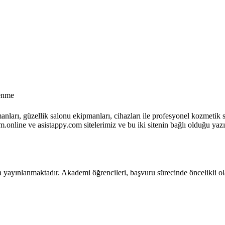
enme
anları, güzellik salonu ekipmanları, cihazları ile profesyonel kozmet
m.online ve asistappy.com sitelerimiz ve bu iki sitenin bağlı olduğu y
 yayınlanmaktadır. Akademi öğrencileri, başvuru sürecinde öncelikli ola