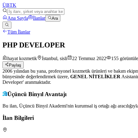
ÜB
TK
Ana Sayfa
İlanlar
Ara
Tüm İlanlar
PHP DEVELOPER
hayat kozmetik
İstanbul, sisli
22 Temmuz 2022
155
görüntül
Paylaş
2006 yılından bu yana, profesyonel kozmetik ürünleri ve bakım ekipm
bünyesinde değerlendirmek üzere,
GENEL NİTELİKLER
Asistani
Developer' aranmaktadır.
Üçüncü Binyıl Avantajı
Bu ilan, Üçüncü Binyıl Akademi'nin kurumsal iş ortağı ağı aracılığıyla
İlan Bilgileri