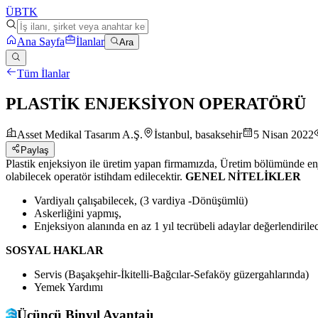
ÜB
TK
Ana Sayfa
İlanlar
Ara
Tüm İlanlar
PLASTİK ENJEKSİYON OPERATÖRÜ
Asset Medikal Tasarım A.Ş.
İstanbul, basaksehir
5 Nisan 2022
Paylaş
Plastik enjeksiyon ile üretim yapan firmamızda, Ü
retim bölümünde enj
olabilecek operatör istihdam edilecektir.
GENEL NİTELİKLER
Vardiyalı çalışabilecek, (3 vardiya -Dönüşümlü)
Askerliğini yapmış,
Enjeksiyon alanında en az 1 yıl tecrübeli adaylar değerlendirilec
SOSYAL HAKLAR
Servis (Başakşehir-İkitelli-Bağcılar-Sefaköy güzergahlarında)
Yemek Yardımı
Üçüncü Binyıl Avantajı