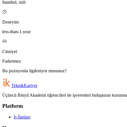
İstanbul, sisli
Deneyim
less-than-1-year
Cinsiyet
Farketmez
Bu pozisyonla ilgileniyor musunuz?
Teknik
Kariyer
Üçüncü Binyıl Akademi öğrencileri ile işverenleri buluşturan kurumsal 
Platform
İş İlanları