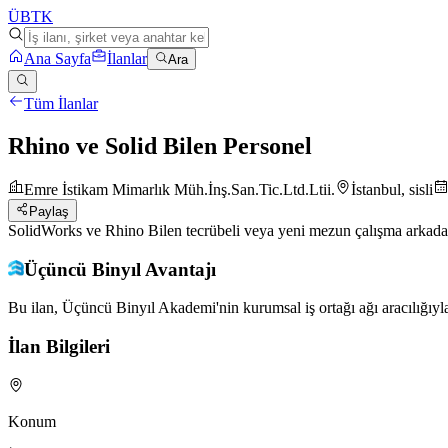
ÜB
TK
Ana Sayfa
İlanlar
Ara
Tüm İlanlar
Rhino ve Solid Bilen Personel
Emre İstikam Mimarlık Müh.İnş.San.Tic.Ltd.Ltii.
İstanbul, sisli
Paylaş
SolidWorks ve Rhino Bilen tecrübeli veya yeni mezun çalışma arkadaşı
Üçüncü Binyıl Avantajı
Bu ilan, Üçüncü Binyıl Akademi'nin kurumsal iş ortağı ağı aracılığıyla
İlan Bilgileri
Konum