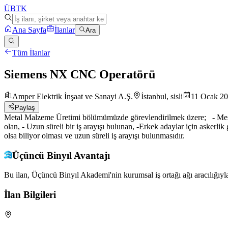
ÜB
TK
Ana Sayfa
İlanlar
Ara
Tüm İlanlar
Siemens NX CNC Operatörü
Amper Elektrik İnşaat ve Sanayi A.Ş.
İstanbul, sisli
11 Ocak 2
Paylaş
Metal Malzeme Üretimi bölümümüzde görevlendirilmek üzere; - Mesle
olan, - Uzun süreli bir iş arayışı bulunan, -Erkek adaylar için asker
olsa biliyor olması ve uzun süreli iş arayışı bulunmasıdır.
Üçüncü Binyıl Avantajı
Bu ilan, Üçüncü Binyıl Akademi'nin kurumsal iş ortağı ağı aracılığıyla
İlan Bilgileri