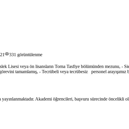
021
331
görüntülenme
k Lisesi veya ön lisansların Torna Tasfiye bölümünden mezunu, - Sie
lik görevini tamamlamış, - Tecrübeli veya tecrübesiz personel arayışım
 yayınlanmaktadır. Akademi öğrencileri, başvuru sürecinde öncelikli ola