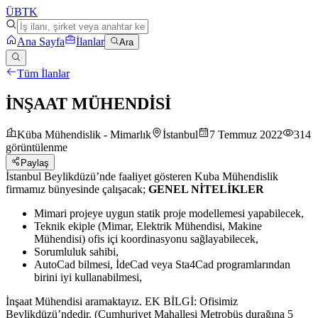
ÜB
TK
Ana Sayfa
İlanlar
Ara
Tüm İlanlar
İNŞAAT MÜHENDİSİ
Küba Mühendislik - Mimarlık
İstanbul
7 Temmuz 2022
314
görüntülenme
Paylaş
İstanbul Beylikdüzü’nde faaliyet gösteren Kuba Mühendislik
firmamız bünyesinde çalışacak;
GENEL NİTELİKLER
Mimari projeye uygun statik proje modellemesi yapabilecek,
Teknik ekiple (Mimar, Elektrik Mühendisi, Makine
Mühendisi) ofis içi koordinasyonu sağlayabilecek,
Sorumluluk sahibi,
AutoCad bilmesi, İdeCad veya Sta4Cad programlarından
birini iyi kullanabilmesi,
İnşaat Mühendisi aramaktayız. EK BİLGİ: Ofisimiz
Beylikdüzü’ndedir. (Cumhuriyet Mahallesi Metrobüs durağına 5