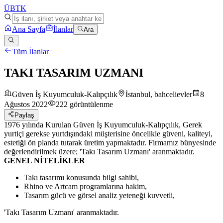
ÜB
TK
Ana Sayfa
İlanlar
Ara
Tüm İlanlar
TAKI TASARIM UZMANI
Güven İş Kuyumculuk-Kalıpçılık
İstanbul, bahcelievler
8
Ağustos 2022
222
görüntülenme
Paylaş
1976 yılında Kurulan Güven İş Kuyumculuk-Kalıpçılık, Gerek
yurtiçi gerekse yurtdışındaki müşterisine öncelikle güveni, kaliteyi,
estetiği ön planda tutarak üretim yapmaktadır. Firmamız bünyesinde
değerlendirilmek üzere; 'Takı Tasarım Uzmanı' aranmaktadır.
GENEL NİTELİKLER
Takı tasarımı konusunda bilgi sahibi,
Rhino ve Artcam programlarına hakim,
Tasarım gücü ve görsel analiz yeteneği kuvvetli,
'Takı Tasarım Uzmanı' aranmaktadır.