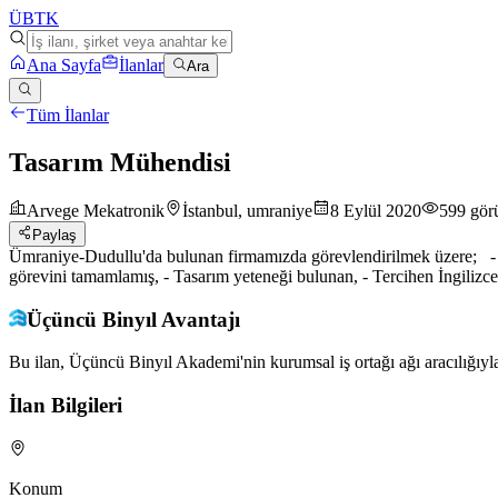
ÜB
TK
Ana Sayfa
İlanlar
Ara
Tüm İlanlar
Tasarım Mühendisi
Arvege Mekatronik
İstanbul, umraniye
8 Eylül 2020
599
gör
Paylaş
Ümraniye-Dudullu'da bulunan firmamızda görevlendirilmek üzere; - So
görevini tamamlamış, - Tasarım yeteneği bulunan, - Tercihen İngilizc
Üçüncü Binyıl Avantajı
Bu ilan, Üçüncü Binyıl Akademi'nin kurumsal iş ortağı ağı aracılığıyla
İlan Bilgileri
Konum