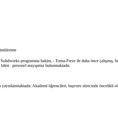
üntülenme
lidworks programına hakim, - Torna-Freze ile daha önce çalışmış, bun
e bilen personel arayışımız bulunmaktadır.
 yayınlanmaktadır. Akademi öğrencileri, başvuru sürecinde öncelikli ola