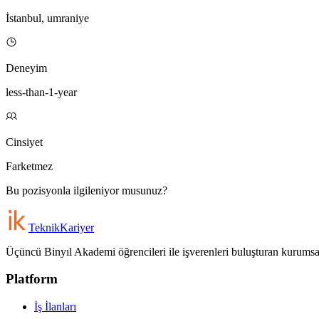
İstanbul, umraniye
Deneyim
less-than-1-year
Cinsiyet
Farketmez
Bu pozisyonla ilgileniyor musunuz?
Teknik
Kariyer
Üçüncü Binyıl Akademi öğrencileri ile işverenleri buluşturan kurumsal 
Platform
İş İlanları