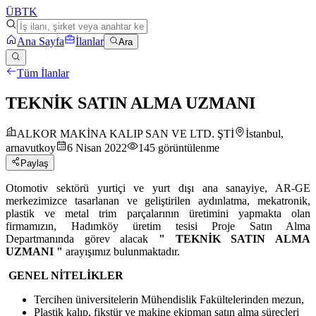
ÜB
TK
Ana Sayfa
İlanlar
Ara
Tüm İlanlar
TEKNİK SATIN ALMA UZMANI
ALKOR MAKİNA KALIP SAN VE LTD. ŞTİ
İstanbul,
arnavutkoy
6 Nisan 2022
145
görüntülenme
Paylaş
Otomotiv sektörü yurtiçi ve yurt dışı ana sanayiye, AR-GE
merkezimizce tasarlanan ve geliştirilen aydınlatma, mekatronik,
plastik ve metal trim parçalarının üretimini yapmakta olan
firmamızın, Hadımköy üretim tesisi Proje Satın Alma
Departmanında görev alacak
" TEKNİK SATIN ALMA
UZMANI "
arayışımız bulunmaktadır.
GENEL NİTELİKLER
Tercihen üniversitelerin Mühendislik Fakültelerinden mezun,
Plastik kalıp, fikstür ve makine ekipman satın alma süreçleri