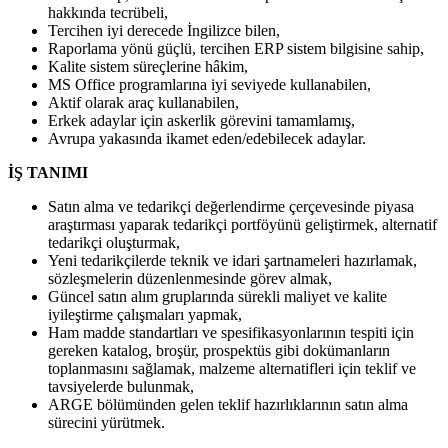
hakkında tecrübeli,
Tercihen iyi derecede İngilizce bilen,
Raporlama yönü güçlü, tercihen ERP sistem bilgisine sahip,
Kalite sistem süreçlerine hâkim,
MS Office programlarına iyi seviyede kullanabilen,
Aktif olarak araç kullanabilen,
Erkek adaylar için askerlik görevini tamamlamış,
Avrupa yakasında ikamet eden/edebilecek adaylar.
İŞ TANIMI
Satın alma ve tedarikçi değerlendirme çerçevesinde piyasa
araştırması yaparak tedarikçi portföyünü geliştirmek, alternatif
tedarikçi oluşturmak,
Yeni tedarikçilerde teknik ve idari şartnameleri hazırlamak,
sözleşmelerin düzenlenmesinde görev almak,
Güncel satın alım gruplarında sürekli maliyet ve kalite
iyileştirme çalışmaları yapmak,
Ham madde standartları ve spesifikasyonlarının tespiti için
gereken katalog, broşür, prospektüs gibi dokümanların
toplanmasını sağlamak, malzeme alternatifleri için teklif ve
tavsiyelerde bulunmak,
ARGE bölümünden gelen teklif hazırlıklarının satın alma
sürecini yürütmek.